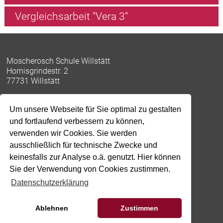
Vergleichsarbeit "Vera 3"
Moscherosch Schule Willstätt
Hornisgrindestr. 2
77731 Willstätt
Um unsere Webseite für Sie optimal zu gestalten
Tel: 07852-9143-0
und fortlaufend verbessern zu können,
Fax: 07852-9143-17
verwenden wir Cookies. Sie werden
moscherosch-schule@willstaett.de
ausschließlich für technische Zwecke und
keinesfalls zur Analyse o.ä. genutzt. Hier können
Impressum
Sie der Verwendung von Cookies zustimmen.
Datenschutz
Schulportal
Datenschutzerklärung
Moodle
WebUntis
Ablehnen
Zustimmen
OTIS