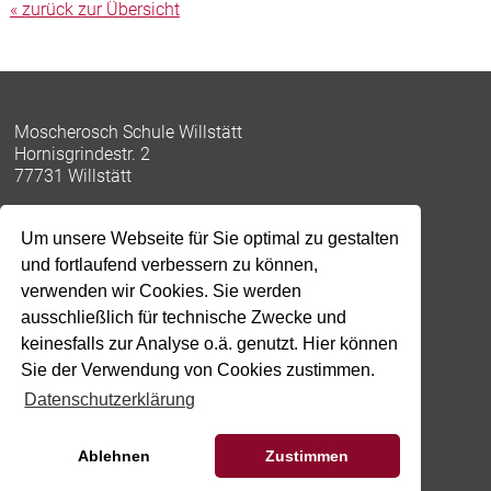
« zurück zur Übersicht
Moscherosch Schule Willstätt
Hornisgrindestr. 2
77731 Willstätt
Um unsere Webseite für Sie optimal zu gestalten
Tel: 07852-9143-0
und fortlaufend verbessern zu können,
Fax: 07852-9143-17
verwenden wir Cookies. Sie werden
moscherosch-schule@willstaett.de
ausschließlich für technische Zwecke und
keinesfalls zur Analyse o.ä. genutzt. Hier können
Impressum
Sie der Verwendung von Cookies zustimmen.
Datenschutz
Schulportal
Datenschutzerklärung
Moodle
WebUntis
Ablehnen
Zustimmen
OTIS